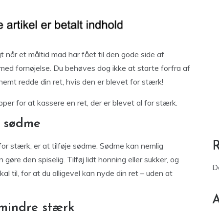
gt når et måltid mad har fået til den gode side af
e med fornøjelse. Du behøves dog ikke at starte forfra af
emt redde din ret, hvis den er blevet for stærk!
per for at kassere en ret, der er blevet al for stærk.
d sødme
t for stærk, er at tilføje sødme. Sødme kan nemlig
 gøre den spiselig. Tilføj lidt honning eller sukker, og
D
al til, for at du alligevel kan nyde din ret – uden at
A
 mindre stærk