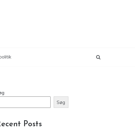
olitik
øg
Søg
ecent Posts