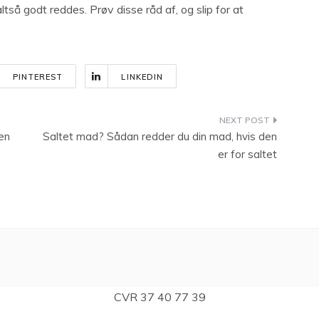
ltså godt reddes. Prøv disse råd af, og slip for at
PINTEREST
LINKEDIN
en
Saltet mad? Sådan redder du din mad, hvis den
er for saltet
CVR 37 40 77 39