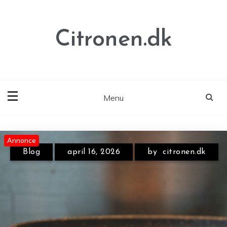
Skip
to
content
Citronen.dk
Menu
Annonce
Annonce
Blog
april 16, 2026
by
citronen.dk