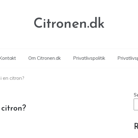
Citronen.dk
Kontakt
Om Citronen.dk
Privatlivspolitik
Privatlivsp
i en citron?
S
 citron?
R