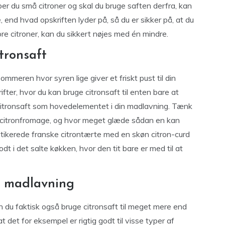
ber du små citroner og skal du bruge saften derfra, kan
 end hvad opskriften lyder på, så du er sikker på, at du
re citroner, kan du sikkert nøjes med én mindre.
tronsaft
mmeren hvor syren lige giver et friskt pust til din
fter, hvor du kan bruge citronsaft til enten bare at
ge citronsaft som hovedelementet i din madlavning. Tænk
 citronfromage, og hvor meget glæde sådan en kan
tikerede franske citrontærte med en skøn citron-curd
dt i det salte køkken, hvor den tit bare er med til at
nd madlavning
n du faktisk også bruge citronsaft til meget mere end
t det for eksempel er rigtig godt til visse typer af