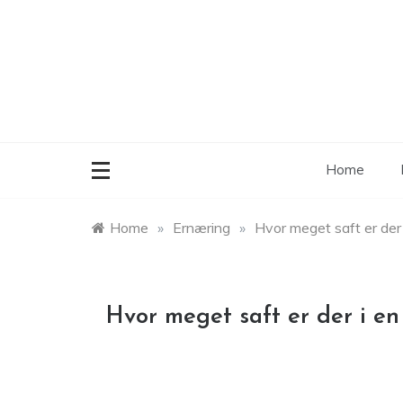
Skip
to
content
Home
Home
»
Ernæring
»
Hvor meget saft er der 
Hvor meget saft er der i en