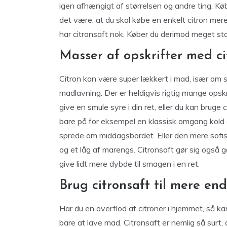
igen afhængigt af størrelsen og andre ting. Kø
det være, at du skal købe en enkelt citron mere,
har citronsaft nok. Køber du derimod meget sto
Masser af opskrifter med ci
Citron kan være super lækkert i mad, især om so
madlavning. Der er heldigvis rigtig mange opskri
give en smule syre i din ret, eller du kan bru
bare på for eksempel en klassisk omgang kold
sprede om middagsbordet. Eller den mere sofis
og et låg af marengs. Citronsaft gør sig også go
give lidt mere dybde til smagen i en ret.
Brug citronsaft til mere e
Har du en overflod af citroner i hjemmet, så ka
bare at lave mad. Citronsaft er nemlig så surt, a