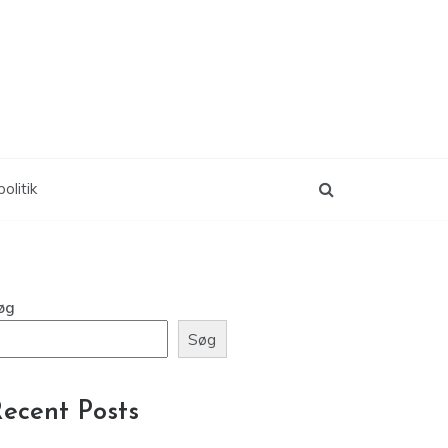
olitik
øg
Søg
ecent Posts