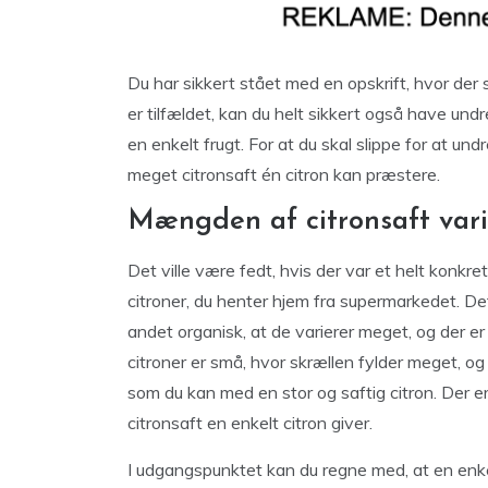
Du har sikkert stået med en opskrift, hvor der s
er tilfældet, kan du helt sikkert også have undr
en enkelt frugt. For at du skal slippe for at und
meget citronsaft én citron kan præstere.
Mængden af citronsaft var
Det ville være fedt, hvis der var et helt konkre
citroner, du henter hjem fra supermarkedet. Det
andet organisk, at de varierer meget, og der er
citroner er små, hvor skrællen fylder meget, o
som du kan med en stor og saftig citron. Der er 
citronsaft en enkelt citron giver.
I udgangspunktet kan du regne med, at en enkel