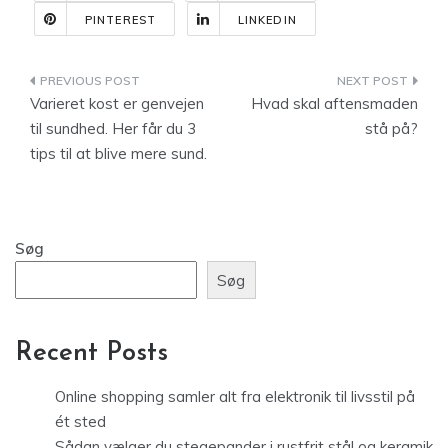
PINTEREST
LINKEDIN
Indlægsnavigation
Varieret kost er genvejen
Hvad skal aftensmaden
til sundhed. Her får du 3
stå på?
tips til at blive mere sund.
Søg
Søg
Recent Posts
Online shopping samler alt fra elektronik til livsstil på
ét sted
Sådan vælger du stegepander i rustfrit stål og keramik